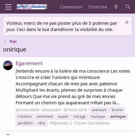
Connexion
S'inscrire
Visiteur, merci de ne pas poster plus de 5 poèmes par
jour. Ceci dans le but d'améliorer la visibilité du site.
Tags
onirique
Egarement
J’entends encore à la lisière de ma conscience Les notes
s’inscrire et créer l’univers qui m’entoure
Accompagnant chacun de mes pas avec patience
Multipliant les écarts, pleines de surprises à chaque
détours Que ma vie prend au gré de mes envies
Formant un chemin qui auparavant n’était pas là...
plumesubtile
Discussion
29 Aout 2016
aventure
brume
création
errement
espoir
mirage
musique
onirique
Réponses: 2
Forum:
Surréalisme
perdition
rêve