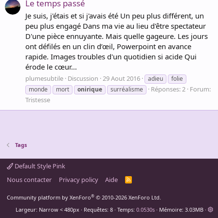
Le temps passé
Je suis, j'étais et si j'avais été Un peu plus différent, un
peu plus engagé Dans ma vie au lieu d'être spectateur
D'une pièce ennuyante. Mais quelle gageure. Les jours
ont défilés en un clin d’œil, Powerpoint en avance
rapide. Images troubles d'un quotidien si acide Qui
érode le cœur...
plumesubtile
Discussion
29 Aout 2016
adieu
folie
Réponses: 2
Forum:
monde
mort
onirique
surréalisme
Tristesse
Tags
Default Style Pink
Nous contacter
Privacy policy
Aide
R
S
S
®
Community platform by XenForo
© 2010-2026 XenForo Ltd.
Largeur
Requêtes
8
Temps
0.0530s
Mémoire
3.03MB