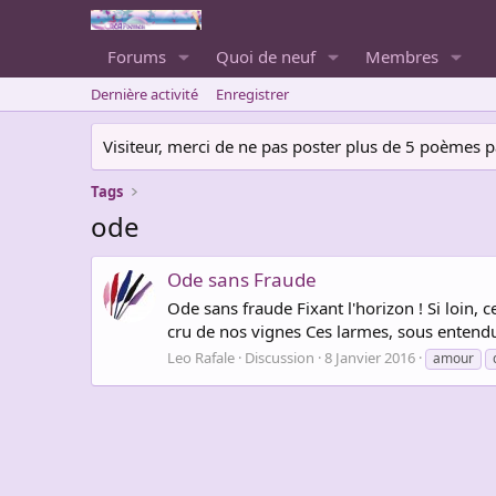
Forums
Quoi de neuf
Membres
Dernière activité
Enregistrer
Visiteur, merci de ne pas poster plus de 5 poèmes par 
Tags
ode
Ode sans Fraude
Ode sans fraude Fixant l'horizon ! Si loin
cru de nos vignes Ces larmes, sous entend
Leo Rafale
Discussion
8 Janvier 2016
amour