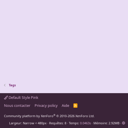
Tags
Default Style Pink
Nous contacter
Privacy policy
Aide
R
S
S
®
Community platform by XenForo
© 2010-2026 XenForo Ltd.
Largeur
Requêtes
8
Temps
0.0463s
Mémoire
2.92MB