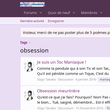
Forums
Quoi de neuf
Membres
Dernière activité
Enregistrer
Visiteur, merci de ne pas poster plus de 5 poèmes par 
Tags
obsession
Je suis un Toc Maniaque !
Comme la pendule qui à son Tic et son Tac, 
Qu'il est pénible comme un Tique, C'est du sal
Sûgo Tanaka
Discussion
6 Janvier 2018
maniaq
Obsession meurtrière
Qu'est-ce que j'ai fais? Pourquoi? Non! Pas ç
le bien... Tué, saigné, démembré... Est-il effr
Sûgo Tanaka
Discussion
15 Novembre 2016
fo