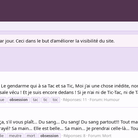
jour. Ceci dans le but d'améliorer la visibilité du site.
Le gendarme qui à sa Tac et sa Tic, Moi j'ai une chose inédite, no
e vécu ! Et je suis encore dedans ! Si je n'ai ni de Tic-Tac, ni de Ta
Réponses: 11
Forum:
Humour
ue
obsession
tac
tic
toc
a, s'il vous plaît... Du sang... Du sang! Du sang partout!!! Tout ma
ayé? Sa main... Elle est belle... Sa main... Je prendrai celle-là... Tou
Réponses: 8
Forum:
Mort
lie
meutre
mort
obsession