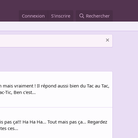
Connexion
S'inscrire
Rechercher
n mais vraiment ! Il répond aussi bien du Tac au Tac,
c-Tic, Ben c'est...
is pas ça!!! Ha Ha Ha... Tout mais pas ça... Regardez
tes ces...