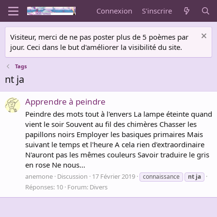
Connexion
S'inscrire
Visiteur, merci de ne pas poster plus de 5 poèmes par
jour. Ceci dans le but d'améliorer la visibilité du site.
Tags
nt ja
Apprendre à peindre
Peindre des mots tout à l'envers La lampe éteinte quand
vient le soir Souvent au fil des chimères Chasser les
papillons noirs Employer les basiques primaires Mais
suivant le temps et l'heure A cela rien d'extraordinaire
N'auront pas les mêmes couleurs Savoir traduire le gris
en rose Ne nous...
anemone
Discussion
17 Février 2019
connaissance
nt
ja
Réponses: 10
Forum:
Divers