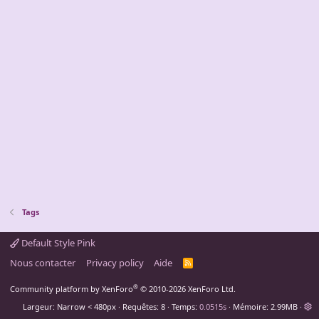
Tags
Default Style Pink
Nous contacter
Privacy policy
Aide
R
S
S
®
Community platform by XenForo
© 2010-2026 XenForo Ltd.
Largeur
Requêtes
8
Temps
0.0515s
Mémoire
2.99MB