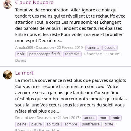
Claude Nougaro
Tentative de concentration, Aller, ignore ce noir qui
t'endort Ces mains qui te réveillent Et te réchauffe avec
attention Tout le corps Les murs sombres Échangent
des paroles de velours Tendent des tentures épaisses
Entre nous et les reste Pour voiler ma vue Et brouiller
mon esprit Deuxième...
Amalia509
Discussion
20 Février 2019
cinéma
écoute
Réponses: 1
Forum:
noir
personnages fictifs
tentative
Divers
La mort
La mort La souvenance n’est plus que pauvres sanglots
Car vos rires résonne tristement en son cœur Votre
avenir ne serra a jamais que lambeaux Car son âme
n’est plus que sombre noirceur Votre amour qui rutilais
sous la lune Vos cœurs sous les ardeurs du soleil Vous
n’êtes ainsi plus que...
DreamLive
Discussion
21 Avril 2017
amour
mort
noir
peine
pleure
solitude
sombre
souffrance
triste
Réponses: 0
Forum:
Mort