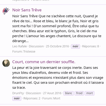
Noir Sans Trêve
Noir Sans Trêve Que ne s'achève cette nuit, Quand je
rêve de toi... Rose et bleu, le blanc je fuis, Noir et gris
sont ma foi ! D'un sommeil profond, Être celui que tu
cherches. Bleu azur est le typhon, Gris, le ciel de ma
perche ! L'amour les anges chantent, Le discoure qui te
dérange...
Leo Rafale
Discussion
25 Octobre 2016
Réponses: 8
noir
Forum:
Tristesse
Court, comme un dernier souffle.
La peur et la joie traversant se corps inerte. Dans ses
yeux bleu d'autrefois, devenu vide et froid. Ses
émotions et expressions n'existant plus dans son visage
fixant le ciel. Qui sera son prochain endroit où il laissera
sa trace.
DrunFty
Discussion
27 Aout 2016
blanc
froid
mort
Réponses: 2
Forum:
Mort
noir