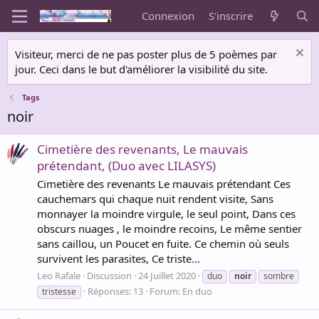
Connexion
S'inscrire
Visiteur, merci de ne pas poster plus de 5 poèmes par
jour. Ceci dans le but d'améliorer la visibilité du site.
Tags
noir
Cimetière des revenants, Le mauvais
prétendant, (Duo avec LILASYS)
Cimetière des revenants Le mauvais prétendant Ces
cauchemars qui chaque nuit rendent visite, Sans
monnayer la moindre virgule, le seul point, Dans ces
obscurs nuages , le moindre recoins, Le même sentier
sans caillou, un Poucet en fuite. Ce chemin où seuls
survivent les parasites, Ce triste...
Leo Rafale
Discussion
24 Juillet 2020
duo
noir
sombre
Réponses: 13
Forum:
En duo
tristesse