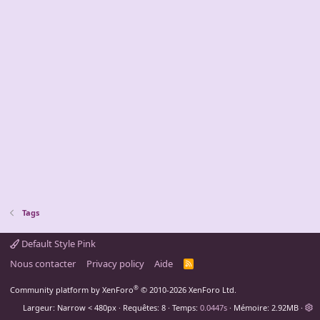
Tags
Default Style Pink
Nous contacter
Privacy policy
Aide
R
S
S
®
Community platform by XenForo
© 2010-2026 XenForo Ltd.
Largeur
Requêtes
8
Temps
0.0447s
Mémoire
2.92MB