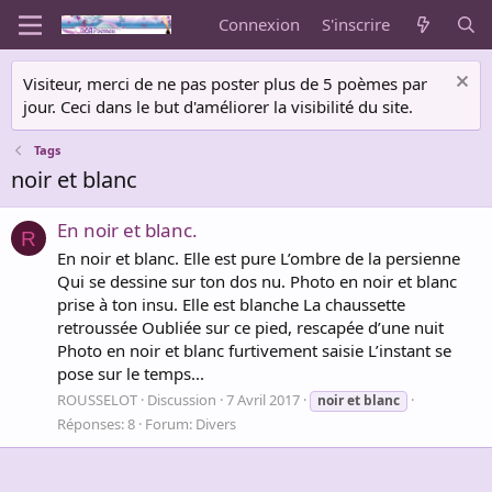
Connexion
S'inscrire
Visiteur, merci de ne pas poster plus de 5 poèmes par
jour. Ceci dans le but d'améliorer la visibilité du site.
Tags
noir et blanc
En noir et blanc.
R
En noir et blanc. Elle est pure L’ombre de la persienne
Qui se dessine sur ton dos nu. Photo en noir et blanc
prise à ton insu. Elle est blanche La chaussette
retroussée Oubliée sur ce pied, rescapée d’une nuit
Photo en noir et blanc furtivement saisie L’instant se
pose sur le temps...
ROUSSELOT
Discussion
7 Avril 2017
noir
et
blanc
Réponses: 8
Forum:
Divers