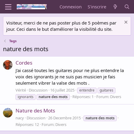
Connexion
S'inscrire
Visiteur, merci de ne pas poster plus de 5 poèmes par
jour. Ceci dans le but d'améliorer la visibilité du site.
Tags
nature des mots
Cordes
J'ai cassé toutes les guitares pour ne plus entendre la
voix des ignorants je ne suis pas musicien je fais
seulement vibrer la valse des mots .
Vérité
Discussion
16 Juillet 2025
entendre
guitares
Réponses: 1
Forum:
Divers
ignorants
nature
des
mots
Nature des Mots
nacy
Discussion
26 Decembre 2015
nature
des
mots
Réponses: 12
Forum:
Divers