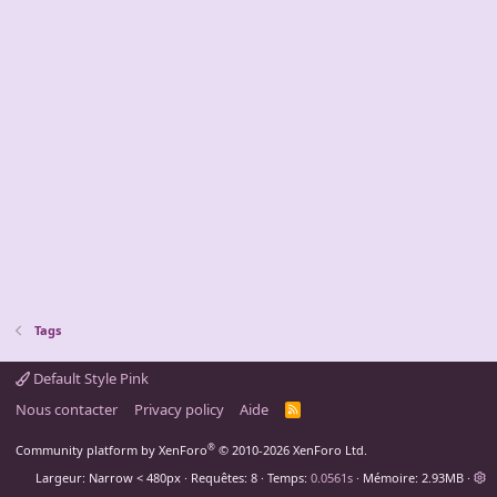
Tags
Default Style Pink
Nous contacter
Privacy policy
Aide
R
S
S
®
Community platform by XenForo
© 2010-2026 XenForo Ltd.
Largeur
Requêtes
8
Temps
0.0561s
Mémoire
2.93MB