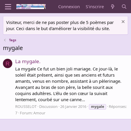
Connexion
S'inscrire
Visiteur, merci de ne pas poster plus de 5 poèmes par
jour. Ceci dans le but d'améliorer la visibilité du site.
Tags
mygale
La mygale.
R
La mygale Ce fut un bien joli mariage. Ce jour-là, le
soleil était présent, ainsi que ses anciens et futurs
amants, venus en nombre, assistant à un pèlerinage.
Avançant au bras de son père, la belle sourit aux
coquins adultères. L'élu de son cœur la suivait
lentement, courbé sur une canne...
ROUSSELOT
Discussion
26 Janvier 2016
Réponses:
mygale
7
Forum:
Amour