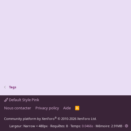
Tags
Default Style Pink
Nous contacter
Privacy policy
Aide
R
S
S
®
Community platform by XenForo
© 2010-2026 XenForo Ltd.
Largeur
Requêtes
8
Temps
0.0466s
Mémoire
2.91MB