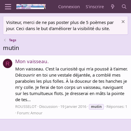
Connexion
S'inscrire
Visiteur, merci de ne pas poster plus de 5 poèmes par
jour. Ceci dans le but d'améliorer la visibilité du site.
Tags
mutin
Mon vaisseau.
R
Mon vaisseau. C’est la curiosité qui m’a poussé à t’aimer.
Découvrir en toi une vestale déjantée, a comblé mes
paraboles les plus folles. À la douceur de tes hanches je
m’y colle. Je ferai de ton corps un vaisseau, naviguant
sur les tumultueux flots. Je dresserai en mâts la pointe
de tes...
ROUSSELOT
Discussion
19 Janvier 2016
Réponses: 1
mutin
Forum:
Amour