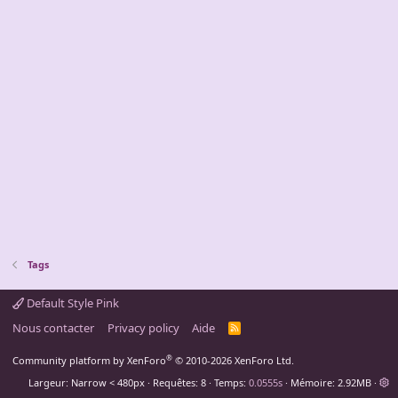
Tags
Default Style Pink
Nous contacter
Privacy policy
Aide
R
S
S
®
Community platform by XenForo
© 2010-2026 XenForo Ltd.
Largeur
Requêtes
8
Temps
0.0555s
Mémoire
2.92MB