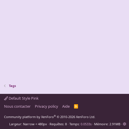
Tags
Default Style Pink
Nous contacter
Privacy policy
Aide
R
S
S
®
Community platform by XenForo
© 2010-2026 XenForo Ltd.
Largeur
Requêtes
8
Temps
0.0533s
Mémoire
2.91MB