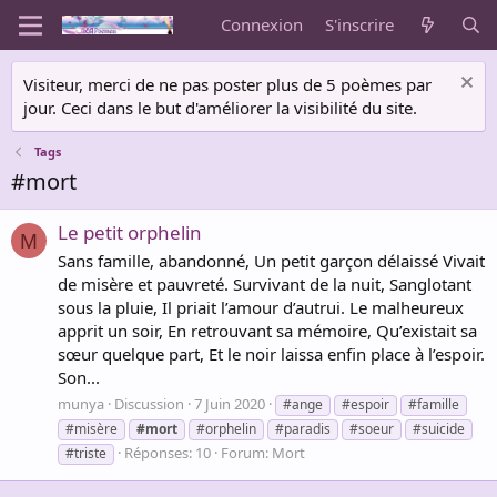
Connexion
S'inscrire
Visiteur, merci de ne pas poster plus de 5 poèmes par
jour. Ceci dans le but d'améliorer la visibilité du site.
Tags
#mort
Le petit orphelin
M
Sans famille, abandonné, Un petit garçon délaissé Vivait
de misère et pauvreté. Survivant de la nuit, Sanglotant
sous la pluie, Il priait l’amour d’autrui. Le malheureux
apprit un soir, En retrouvant sa mémoire, Qu’existait sa
sœur quelque part, Et le noir laissa enfin place à l’espoir.
Son...
munya
Discussion
7 Juin 2020
#ange
#espoir
#famille
#misère
#mort
#orphelin
#paradis
#soeur
#suicide
Réponses: 10
Forum:
Mort
#triste