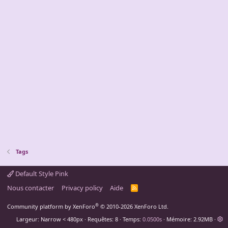
Tags
Default Style Pink
Nous contacter
Privacy policy
Aide
R
S
S
®
Community platform by XenForo
© 2010-2026 XenForo Ltd.
Largeur
Requêtes
8
Temps
0.0500s
Mémoire
2.92MB