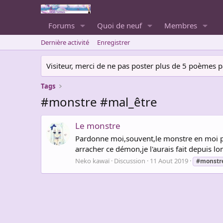
Forums
Quoi de neuf
Membres
Dernière activité
Enregistrer
Visiteur, merci de ne pas poster plus de 5 poèmes par 
Tags
#monstre #mal_être
Le monstre
Pardonne moi,souvent,le monstre en moi pren
arracher ce démon,je l'aurais fait depuis lo
Neko kawaï
Discussion
11 Aout 2019
#monstr