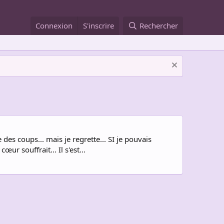
Connexion
S'inscrire
Rechercher
es coups... mais je regrette... SI je pouvais
r souffrait... Il s'est...