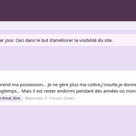
jour. Ceci dans le but d'améliorer la visibilité du site.
d ma possession... Je ne gère plus ma colère,j'insulte,je donne d
ngtemps... Mais il est rester endormi pendant des années où mon cœu
Réponses: 3
Forum:
Divers
e
#mal_être