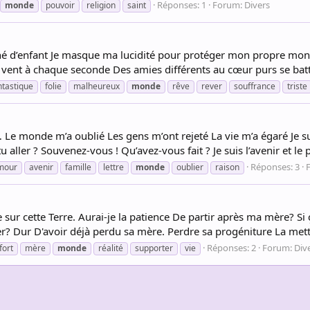
Réponses: 1
Forum:
Divers
monde
pouvoir
religion
saint
onné d’enfant Je masque ma lucidité pour protéger mon propre mo
vent à chaque seconde Des amies différents au cœur purs se batta
ntastique
folie
malheureux
monde
rêve
rever
souffrance
triste
is… Le monde m’a oublié Les gens m’ont rejeté La vie m’a égaré Je su
 aller ? Souvenez-vous ! Qu’avez-vous fait ? Je suis l’avenir et le 
Réponses: 3
mour
avenir
famille
lettre
monde
oublier
raison
sur cette Terre. Aurai-je la patience De partir après ma mère? Si
er? Dur D'avoir déjà perdu sa mère. Perdre sa progéniture La mettr
Réponses: 2
Forum:
Div
fort
mère
monde
réalité
supporter
vie