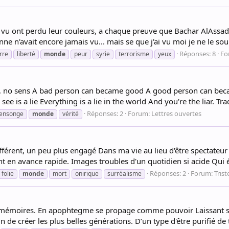
ai vu ont perdu leur couleurs, a chaque preuve que Bachar AlAssad 
ne n'avait encore jamais vu... mais se que j'ai vu moi je ne le souh
Réponses: 8
Fo
rre
liberté
monde
peur
syrie
terrorisme
yeux
, no sens A bad person can became good A good person can beca
e is a lie Everything is a lie in the world And you're the liar. Tra
Réponses: 2
Forum:
Lettres ouvertes
ensonge
monde
vérité
us différent, un peu plus engagé Dans ma vie au lieu d'être spectat
int en avance rapide. Images troubles d'un quotidien si acide Qui é
Réponses: 2
Forum:
Trist
folie
monde
mort
onirique
surréalisme
 mémoires. En apophtegme se propage comme pouvoir Laissant sur 
e créer les plus belles générations. D’un type d'être purifié de to