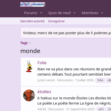
Forums
Quoi de neuf
Membres
Dernière activité
Enregistrer
Visiteur, merci de ne pas poster plus de 5 poèmes par 
Tags
monde
Folie
Rien ne va plus dans ces réunions de grand
certains débats Tout pourtant semblait bien
Juste Lenoir
Discussion
7 Juillet 2026
folie
id
étoliles
6 haïkus sur le monde Étoiles Les étoiles b
Le poète Le poète ferme La ligne de négrit
Vérité
Discussion
21 Septembre 2025
ami
ch