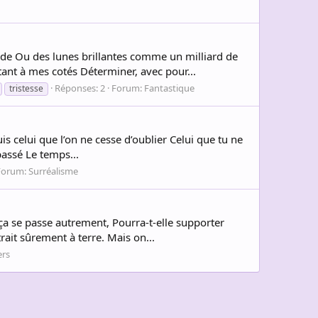
nde Ou des lunes brillantes comme un milliard de
nt à mes cotés Déterminer, avec pour...
Réponses: 2
Forum:
Fantastique
tristesse
is celui que l’on ne cesse d’oublier Celui que tu ne
passé Le temps...
Forum:
Surréalisme
 ça se passe autrement, Pourra-t-elle supporter
ait sûrement à terre. Mais on...
ers