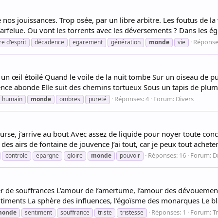
nos jouissances. Trop osée, par un libre arbitre. Les foutus de la 
 farfelue. Ou vont les torrents avec les déversements ? Dans les ég
Réponse
re d'esprit
décadence
egarement
génération
monde
vie
un œil étoilé Quand le voile de la nuit tombe Sur un oiseau de pu
nce abonde Elle suit des chemins tortueux Sous un tapis de plum
Réponses: 4
Forum:
Divers
humain
monde
ombres
pureté
ourse, j’arrive au bout Avec assez de liquide pour noyer toute concur
es airs de fontaine de jouvence J’ai tout, car je peux tout acheter 
Réponses: 16
Forum:
D
controle
epargne
gloire
monde
pouvoir
r de souffrances L’amour de l’amertume, l’amour des dévouemen
timents La sphère des influences, l’égoïsme des monarques Le bl
Réponses: 1
Forum:
T
monde
sentiment
souffrance
triste
tristesse