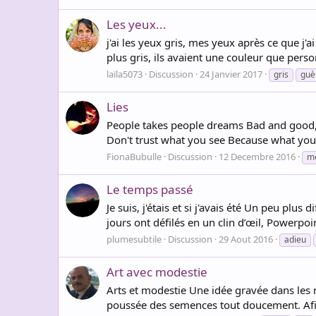
Les yeux...
j'ai les yeux gris, mes yeux après ce que j'
plus gris, ils avaient une couleur que person
laïla5073
Discussion
24 Janvier 2017
gris
guè
Lies
People takes people dreams Bad and good
Don't trust what you see Because what you se
FionaBubulle
Discussion
12 Decembre 2016
m
Le temps passé
Je suis, j'étais et si j'avais été Un peu pl
jours ont défilés en un clin d’œil, Powerpo
plumesubtile
Discussion
29 Aout 2016
adieu
Art avec modestie
Arts et modestie Une idée gravée dans les
poussée des semences tout doucement. Afin d