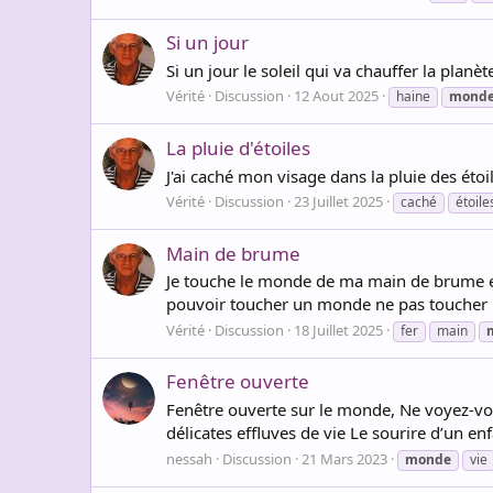
Si un jour
Si un jour le soleil qui va chauffer la pla
Vérité
Discussion
12 Aout 2025
haine
mond
La pluie d'étoiles
J'ai caché mon visage dans la pluie des éto
Vérité
Discussion
23 Juillet 2025
caché
étoile
Main de brume
Je touche le monde de ma main de brume en
pouvoir toucher un monde ne pas toucher 
Vérité
Discussion
18 Juillet 2025
fer
main
Fenêtre ouverte
Fenêtre ouverte sur le monde, Ne voyez-vou
délicates effluves de vie Le sourire d’un en
nessah
Discussion
21 Mars 2023
monde
vie