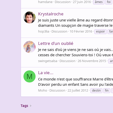
hamdane
Discussion
27 Juin 2016
âmes
foi
Krystalroche
Je suis juste une vielle âme au regard ét
diamants Un soupçon de magie traverse le 
hop3lia
Discussion
10 Février 2016
espoir
fa
Lettre d'un oublié
Je ne sais d’où je viens Je ne sais où je va
cesses de chercher Souviens-toi ! Où veux-tu
swingetsalsa
Discussion
26 Novembre 2015
a
La vie...
M
Ce monde n'est que souffrance Marre d'être 
D'avoir perdu un enfant Sans avoir pu l'aid
Moho
Discussion
22 Juillet 2012
destin
fin
Tags