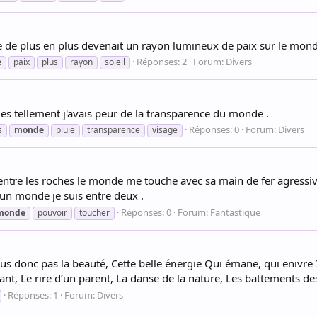
nète de plus en plus devenait un rayon lumineux de paix sur le mon
Réponses: 2
Forum:
Divers
e
paix
plus
rayon
soleil
iles tellement j'avais peur de la transparence du monde .
Réponses: 0
Forum:
Divers
s
monde
pluie
transparence
visage
tre les roches le monde me touche avec sa main de fer agressi
un monde je suis entre deux .
Réponses: 0
Forum:
Fantastique
monde
pouvoir
toucher
s donc pas la beauté, Cette belle énergie Qui émane, qui enivre ?
fant, Le rire d’un parent, La danse de la nature, Les battements de
Réponses: 1
Forum:
Divers