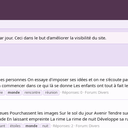
jour. Ceci dans le but d'améliorer la visibilité du site.
es personnes On essaye d'imposer ses idées et on ne s'écoute pa
 commencer dans ce qui là se donne Les enfants ont tout à fait leur
Réponses: 0
Forum:
Divers
ée
monde
rencontre
réunion
leues Pourchassent les images Sur le sol du jour Avenir Tendre sur 
ude En laissant empreinte La rime La rime de nuit Développe sa ru
Réponses: 2
Forum:
Divers
ant
étoiles
monde
nuit