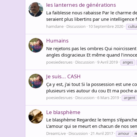
les lanternes de générations
La faiblesse nous rabaisse Par le charme de 
seraient plus libertins par une intelligence
hamdane
Discussion
10 Septembre 2020
cultu
Humains
Ne rejetons pas les ombres Qui noircissent 
angles disgracieux Et même quand l’innoce
poesiedesrues
Discussion
9 Avril 2019
anges
Je suis... CASH
Ça y est, j’ai tout Si la possession est une c
plusieurs vies autour du cou Et ma poche a d
poesiedesrues
Discussion
6 Mars 2019
argent
Le blasphème
Le blasphème Regardez le temps s’épanche
L’amour qui se meurt en chacun de nos sen
DreamLive
Discussion
21 Avril 2017
amour