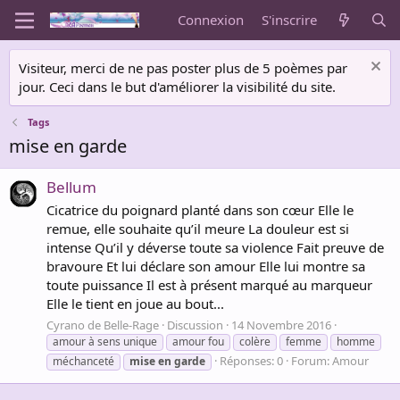
Connexion
S'inscrire
Visiteur, merci de ne pas poster plus de 5 poèmes par
jour. Ceci dans le but d'améliorer la visibilité du site.
Tags
mise en garde
Bellum
Cicatrice du poignard planté dans son cœur Elle le
remue, elle souhaite qu’il meure La douleur est si
intense Qu’il y déverse toute sa violence Fait preuve de
bravoure Et lui déclare son amour Elle lui montre sa
toute puissance Il est à présent marqué au marqueur
Elle le tient en joue au bout...
Cyrano de Belle-Rage
Discussion
14 Novembre 2016
amour à sens unique
amour fou
colère
femme
homme
Réponses: 0
Forum:
Amour
méchanceté
mise
en
garde