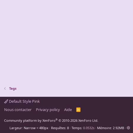
Tags
Default Style Pink
Nous contacter
Privacy policy
Aide
R
S
S
®
Community platform by XenForo
© 2010-2026 XenForo Ltd.
Largeur
Requêtes
8
Temps
0.0532s
Mémoire
2.92MB