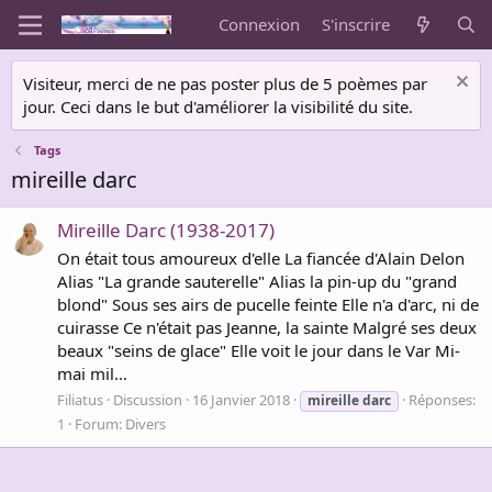
Connexion
S'inscrire
Visiteur, merci de ne pas poster plus de 5 poèmes par
jour. Ceci dans le but d'améliorer la visibilité du site.
Tags
mireille darc
Mireille Darc (1938-2017)
On était tous amoureux d'elle La fiancée d'Alain Delon
Alias "La grande sauterelle" Alias la pin-up du "grand
blond" Sous ses airs de pucelle feinte Elle n'a d'arc, ni de
cuirasse Ce n'était pas Jeanne, la sainte Malgré ses deux
beaux "seins de glace" Elle voit le jour dans le Var Mi-
mai mil...
Filiatus
Discussion
16 Janvier 2018
Réponses:
mireille
darc
1
Forum:
Divers