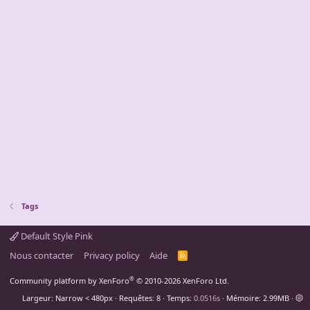
Tags
Default Style Pink
Nous contacter
Privacy policy
Aide
R
S
S
®
Community platform by XenForo
© 2010-2026 XenForo Ltd.
Largeur
Requêtes
8
Temps
0.0516s
Mémoire
2.99MB