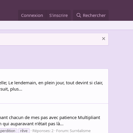
Connexion
S'inscrire
Rechercher
le; Le lendemain, en plein jour, tout devint si clair,
uit, plus...
gnant chacun de mes pas avec patience Multipliant
ui auparavant n’était pas là...
Réponses: 2
Forum:
Surréalisme
perdition
rêve