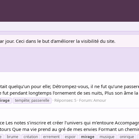
jour. Ceci dans le but d'améliorer la visibilité du site.
l était quelqu’un pour elle; Détrompez-vous, il ne fut qu’une passerel
le fut pendant longtemps l’ornement de ses nuits, Plus son âme la s
Réponses: 5
Forum:
Amour
irage
tempête; passerelle
nce Les notes s’inscrire et créer l’univers qui m’entoure Accompa
détours Que ma vie prend au gré de mes envies Formant un chemin q
e
brume
création
errement
espoir
mirage
musique
onirique