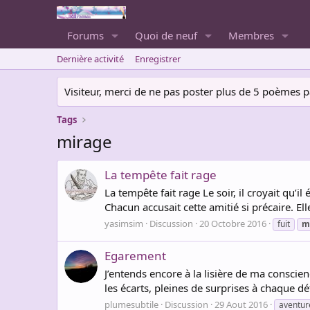
Forums
Quoi de neuf
Membres
Dernière activité
Enregistrer
Visiteur, merci de ne pas poster plus de 5 poèmes par 
Tags
mirage
La tempête fait rage
La tempête fait rage Le soir, il croyait qu’i
Chacun accusait cette amitié si précaire. El
yasimsim
Discussion
20 Octobre 2016
fuit
m
Egarement
J’entends encore à la lisière de ma conscie
les écarts, pleines de surprises à chaque 
plumesubtile
Discussion
29 Aout 2016
aventur