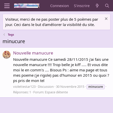
Connexion
S'inscrire
Visiteur, merci de ne pas poster plus de 5 poèmes par
jour. Ceci dans le but d'améliorer la visibilité du site.
Tags
minucure
Nouvelle manucure
Nouvelle manucure Ce samedi 28/11/2015 j'ai fais une
nouvelle manucure !!!! Trop belle je kiff ..... Et vous dite
moi le en comm's .... Bisous Ps : aime ma page et tous
mes poeme (je rigole) pas d'humour en 2015 ou quoi ?
ps pris de mon tel
violettestar123
Discussion
30 Novembre 2015
minucure
Réponses: 1
Forum:
Espace détente