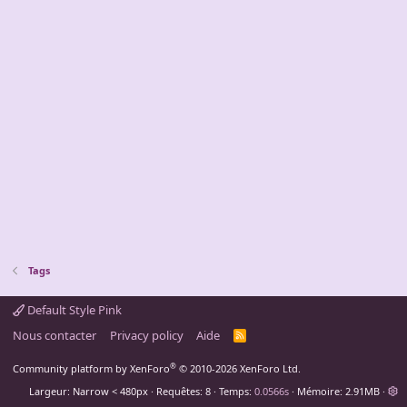
Tags
Default Style Pink
Nous contacter
Privacy policy
Aide
R
S
S
®
Community platform by XenForo
© 2010-2026 XenForo Ltd.
Largeur
Requêtes
8
Temps
0.0566s
Mémoire
2.91MB