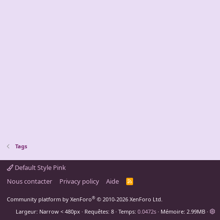
Tags
Default Style Pink
Nous contacter
Privacy policy
Aide
R
S
S
®
Community platform by XenForo
© 2010-2026 XenForo Ltd.
Largeur
Requêtes
8
Temps
0.0472s
Mémoire
2.99MB