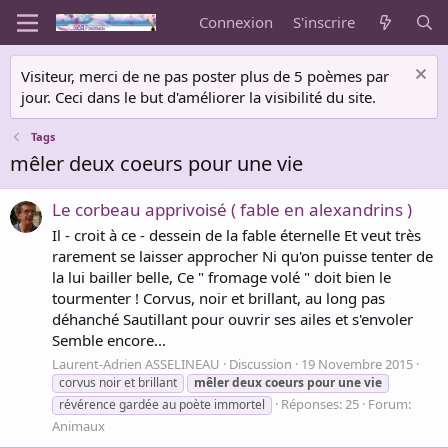
Connexion
S'inscrire
Visiteur, merci de ne pas poster plus de 5 poèmes par
jour. Ceci dans le but d'améliorer la visibilité du site.
Tags
mêler deux coeurs pour une vie
Le corbeau apprivoisé ( fable en alexandrins )
Il - croit à ce - dessein de la fable éternelle Et veut très
rarement se laisser approcher Ni qu'on puisse tenter de
la lui bailler belle, Ce " fromage volé " doit bien le
tourmenter ! Corvus, noir et brillant, au long pas
déhanché Sautillant pour ouvrir ses ailes et s'envoler
Semble encore...
Laurent-Adrien ASSELINEAU
Discussion
19 Novembre 2015
corvus noir et brillant
mêler
deux
coeurs
pour
une
vie
Réponses: 25
Forum:
révérence gardée au poète immortel
Animaux