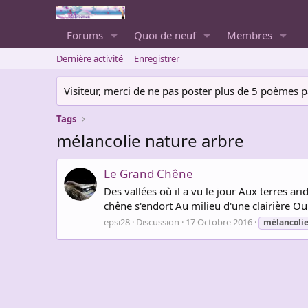
Forums
Quoi de neuf
Membres
Dernière activité
Enregistrer
Visiteur, merci de ne pas poster plus de 5 poèmes par 
Tags
mélancolie nature arbre
Le Grand Chêne
Des vallées où il a vu le jour Aux terres a
chêne s'endort Au milieu d'une clairière Ou 
epsi28
Discussion
17 Octobre 2016
mélancoli