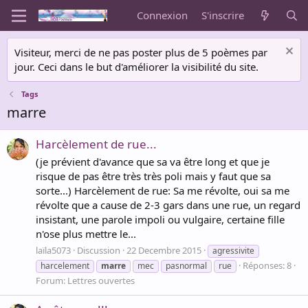
Connexion
S'inscrire
Visiteur, merci de ne pas poster plus de 5 poèmes par
jour. Ceci dans le but d'améliorer la visibilité du site.
Tags
marre
Harcèlement de rue...
(je prévient d'avance que sa va être long et que je
risque de pas être très très poli mais y faut que sa
sorte...) Harcèlement de rue: Sa me révolte, oui sa me
révolte que a cause de 2-3 gars dans une rue, un regard
insistant, une parole impoli ou vulgaire, certaine fille
n'ose plus mettre le...
laïla5073
Discussion
22 Decembre 2015
agressivite
Réponses: 8
harcelement
marre
mec
pasnormal
rue
Forum:
Lettres ouvertes