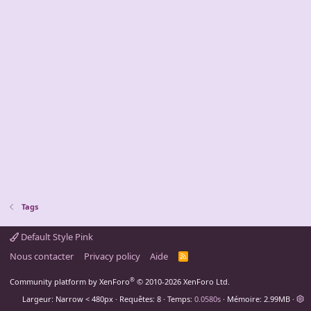
Tags
Default Style Pink
Nous contacter
Privacy policy
Aide
R
S
S
®
Community platform by XenForo
© 2010-2026 XenForo Ltd.
Largeur
Requêtes
8
Temps
0.0580s
Mémoire
2.99MB