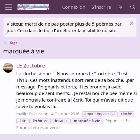
Connexion
S'inscrire
Visiteur, merci de ne pas poster plus de 5 poèmes par
jour. Ceci dans le but d'améliorer la visibilité du site.
Tags
marquée à vie
LE 2octobre
La cloche sonne...! Nous sommes le 2 octobre. Il est
1h13. Ces mots inattendus sortirent de sa bouche...par
message. Poignants et forts, il les prononça avec
beaucoup de sentiments... Je restai bouche bée même si
je montrais le contraire à l'écrit. Toi qui m'avais dit que
ta vie tu voulais la...
malili
Discussion
4 Octobre 2016
amour impossible
cloche
Réponses: 5
date
déchirure
distance
marquée
à
vie
Forum:
Lettres ouvertes