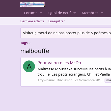
Forums
Quoi de neuf
Membres
Dernière activité
Enregistrer
Visiteur, merci de ne pas poster plus de 5 poèmes par 
Tags
malbouffe
Pour vaincre les McDo
A
Maîtresse Moussaka surveille les petits à la
trouille. Les petits étrangers, Chili et Paë
Arty-Zhanal
Discussion
23 Novembre 2015
ma