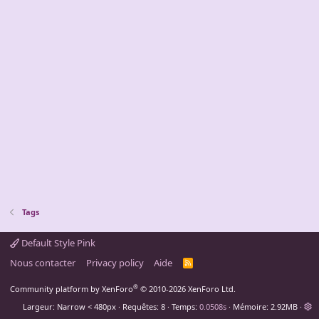
Tags
Default Style Pink
Nous contacter
Privacy policy
Aide
R
S
S
®
Community platform by XenForo
© 2010-2026 XenForo Ltd.
Largeur
Requêtes
8
Temps
0.0508s
Mémoire
2.92MB