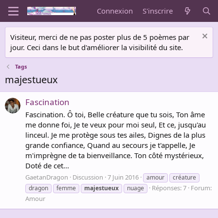
Connexion
S'inscrire
Visiteur, merci de ne pas poster plus de 5 poèmes par
jour. Ceci dans le but d'améliorer la visibilité du site.
Tags
majestueux
Fascination
Fascination. Ô toi, Belle créature que tu sois, Ton âme
me donne foi, Je te veux pour moi seul, Et ce, jusqu'au
linceul. Je me protège sous tes ailes, Dignes de la plus
grande confiance, Quand au secours je t'appelle, Je
m'imprègne de ta bienveillance. Ton côté mystérieux,
Doté de cet...
GaetanDragon
Discussion
7 Juin 2016
amour
créature
Réponses: 7
Forum:
dragon
femme
majestueux
nuage
Amour