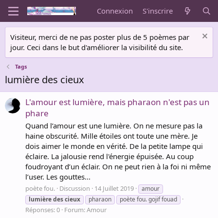
Connexion
S'inscrire
Visiteur, merci de ne pas poster plus de 5 poèmes par
jour. Ceci dans le but d'améliorer la visibilité du site.
Tags
lumière des cieux
L'amour est lumière, mais pharaon n'est pas un
phare
Quand l’amour est une lumière. On ne mesure pas la
haine obscurité. Mille étoiles ont toute une mère. Je
dois aimer le monde en vérité. De la petite lampe qui
éclaire. La jalousie rend l'énergie épuisée. Au coup
foudroyant d’un éclair. On ne peut rien à la foi ni même
l’user. Les gouttes...
poète fou.
Discussion
14 Juillet 2019
amour
lumière
des
cieux
pharaon
poète fou. gojif fouad
Réponses: 0
Forum:
Amour