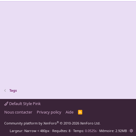
Tags
Default Style Pink
Nous contacter
Privacy policy
Aide
R
S
S
®
Community platform by XenForo
© 2010-2026 XenForo Ltd.
Largeur
Requêtes
8
Temps
0.0525s
Mémoire
2.92MB