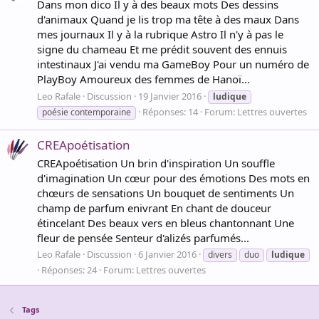
Dans mon dico Il y à des beaux mots Des dessins
d'animaux Quand je lis trop ma tête à des maux Dans
mes journaux Il y à la rubrique Astro Il n'y à pas le
signe du chameau Et me prédit souvent des ennuis
intestinaux J'ai vendu ma GameBoy Pour un numéro de
PlayBoy Amoureux des femmes de Hanoï...
Leo Rafale
Discussion
19 Janvier 2016
ludique
Réponses: 14
Forum:
Lettres ouvertes
poésie contemporaine
CREApoétisation
CREApoétisation Un brin d'inspiration Un souffle
d'imagination Un cœur pour des émotions Des mots en
chœurs de sensations Un bouquet de sentiments Un
champ de parfum enivrant En chant de douceur
étincelant Des beaux vers en bleus chantonnant Une
fleur de pensée Senteur d'alizés parfumés...
Leo Rafale
Discussion
6 Janvier 2016
divers
duo
ludique
Réponses: 24
Forum:
Lettres ouvertes
Tags