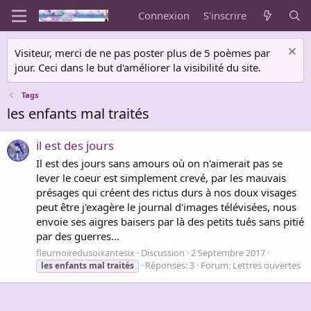
Connexion
S'inscrire
Visiteur, merci de ne pas poster plus de 5 poèmes par
jour. Ceci dans le but d'améliorer la visibilité du site.
Tags
les enfants mal traités
il est des jours
Il est des jours sans amours où on n'aimerait pas se
lever le coeur est simplement crevé, par les mauvais
présages qui créent des rictus durs à nos doux visages
peut être j'exagère le journal d'images télévisées, nous
envoie ses aigres baisers par là des petits tués sans pitié
par des guerres...
fleurnoiredusoixantesix
Discussion
2 Septembre 2017
Réponses: 3
Forum:
Lettres ouvertes
les
enfants
mal
traités