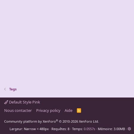
Tags
Default Style Pink
Nous contacter
Privacy policy
Aide
R
S
S
®
Community platform by XenForo
© 2010-2026 XenForo Ltd.
Largeur
Requêtes
8
Temps
0.0557s
Mémoire
3.00MB