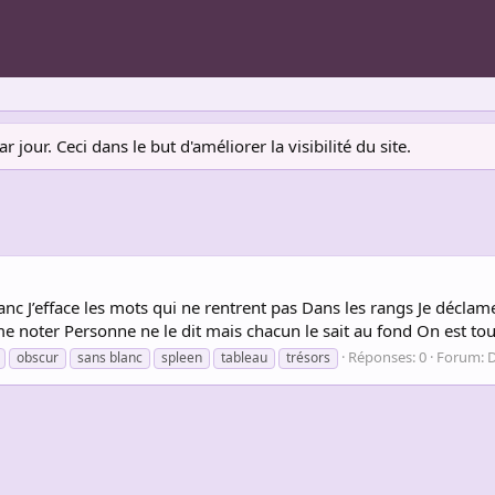
jour. Ceci dans le but d'améliorer la visibilité du site.
lanc J’efface les mots qui ne rentrent pas Dans les rangs Je déclam
me noter Personne ne le dit mais chacun le sait au fond On est to
Réponses: 0
Forum:
D
obscur
sans blanc
spleen
tableau
trésors