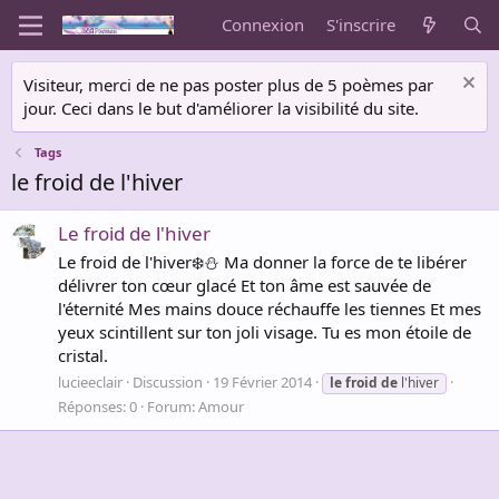
Connexion
S'inscrire
Visiteur, merci de ne pas poster plus de 5 poèmes par
jour. Ceci dans le but d'améliorer la visibilité du site.
Tags
le froid de l'hiver
Le froid de l'hiver
Le froid de l'hiver❄️⛄️ Ma donner la force de te libérer
délivrer ton cœur glacé Et ton âme est sauvée de
l'éternité Mes mains douce réchauffe les tiennes Et mes
yeux scintillent sur ton joli visage. Tu es mon étoile de
cristal.
lucieeclair
Discussion
19 Février 2014
le
froid
de
l'hiver
Réponses: 0
Forum:
Amour