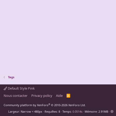
Tags
Default Style Pink
Nous contacter
Privacy policy
Aide
R
S
S
®
Community platform by XenForo
© 2010-2026 XenForo Ltd.
Largeur
Requêtes
8
Temps
0.0514s
Mémoire
2.91MB