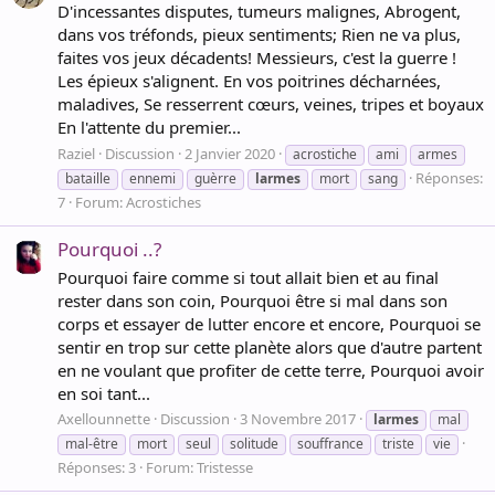
D'incessantes disputes, tumeurs malignes, Abrogent,
dans vos tréfonds, pieux sentiments; Rien ne va plus,
faites vos jeux décadents! Messieurs, c'est la guerre !
Les épieux s'alignent. En vos poitrines décharnées,
maladives, Se resserrent cœurs, veines, tripes et boyaux
En l'attente du premier...
Raziel
Discussion
2 Janvier 2020
acrostiche
ami
armes
Réponses:
bataille
ennemi
guèrre
larmes
mort
sang
7
Forum:
Acrostiches
Pourquoi ..?
Pourquoi faire comme si tout allait bien et au final
rester dans son coin, Pourquoi être si mal dans son
corps et essayer de lutter encore et encore, Pourquoi se
sentir en trop sur cette planète alors que d'autre partent
en ne voulant que profiter de cette terre, Pourquoi avoir
en soi tant...
Axellounnette
Discussion
3 Novembre 2017
larmes
mal
mal-être
mort
seul
solitude
souffrance
triste
vie
Réponses: 3
Forum:
Tristesse