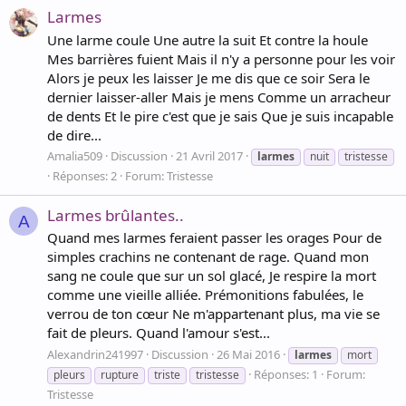
Larmes
Une larme coule Une autre la suit Et contre la houle
Mes barrières fuient Mais il n'y a personne pour les voir
Alors je peux les laisser Je me dis que ce soir Sera le
dernier laisser-aller Mais je mens Comme un arracheur
de dents Et le pire c'est que je sais Que je suis incapable
de dire...
Amalia509
Discussion
21 Avril 2017
larmes
nuit
tristesse
Réponses: 2
Forum:
Tristesse
Larmes brûlantes..
A
Quand mes larmes feraient passer les orages Pour de
simples crachins ne contenant de rage. Quand mon
sang ne coule que sur un sol glacé, Je respire la mort
comme une vieille alliée. Prémonitions fabulées, le
verrou de ton cœur Ne m'appartenant plus, ma vie se
fait de pleurs. Quand l'amour s'est...
Alexandrin241997
Discussion
26 Mai 2016
larmes
mort
Réponses: 1
Forum:
pleurs
rupture
triste
tristesse
Tristesse