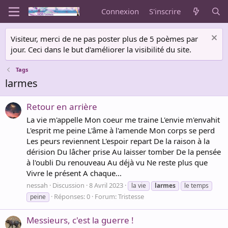
Connexion
S'inscrire
Visiteur, merci de ne pas poster plus de 5 poèmes par
jour. Ceci dans le but d'améliorer la visibilité du site.
Tags
larmes
Retour en arrière
La vie m'appelle Mon coeur me traine L'envie m'envahit
L'esprit me peine L'âme à l'amende Mon corps se perd
Les peurs reviennent L'espoir repart De la raison à la
dérision Du lâcher prise Au laisser tomber De la pensée
à l'oubli Du renouveau Au déjà vu Ne reste plus que
Vivre le présent A chaque...
nessah
Discussion
8 Avril 2023
la vie
larmes
le temps
Réponses: 0
Forum:
Tristesse
peine
Messieurs, c'est la guerre !