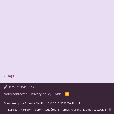
Tags
Default Style Pink
Nous contacter
Privacy policy
Aide
R
S
S
®
Community platform by XenForo
© 2010-2026 XenForo Ltd.
Largeur
Requêtes
8
Temps
0.0566s
Mémoire
2.99MB