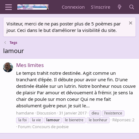
Connexion
S'inscrire
Visiteur, merci de ne pas poster plus de 5 poèmes par
jour. Ceci dans le but d'améliorer la visibilité du site.
Tags
lamour
Mes limites
Le temps trahit notre destinée. Agit comme un
tranchant d'épée. Il débute pour avoir une fin. D'une
destinée étalée sur un lutrin. Notre bonheur nous couve
de plaisir Par amour et dévouement à frémir. Je sens la
chair de poule sur mon coeur Qui ne me fait
absolument guère peur. Je suit le...
hamdane
Discussion
31 Janvier 2017
dieu
l'existence
Réponses: 2
la foi
la vie
lamour
le bienetre
le bonheur
Forum:
Concours de poésie