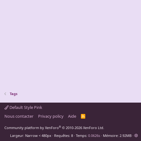
Tags
Default Style Pink
Nous contacter
Privacy policy
Aide
R
S
S
®
Community platform by XenForo
© 2010-2026 XenForo Ltd.
Largeur
Requêtes
8
Temps
0.0626s
Mémoire
2.92MB