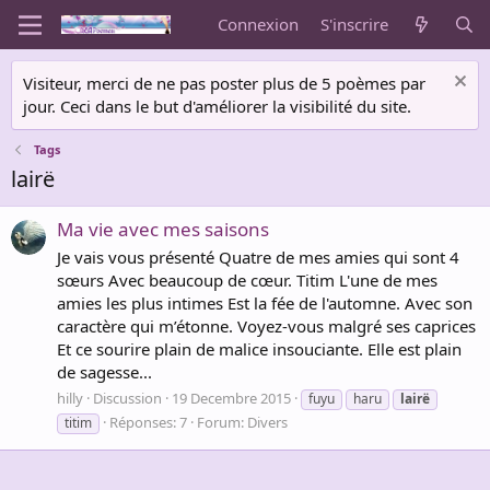
Connexion
S'inscrire
Visiteur, merci de ne pas poster plus de 5 poèmes par
jour. Ceci dans le but d'améliorer la visibilité du site.
Tags
lairë
Ma vie avec mes saisons
Je vais vous présenté Quatre de mes amies qui sont 4
sœurs Avec beaucoup de cœur. Titim L'une de mes
amies les plus intimes Est la fée de l'automne. Avec son
caractère qui m’étonne. Voyez-vous malgré ses caprices
Et ce sourire plain de malice insouciante. Elle est plain
de sagesse...
hilly
Discussion
19 Decembre 2015
fuyu
haru
lairë
Réponses: 7
Forum:
Divers
titim