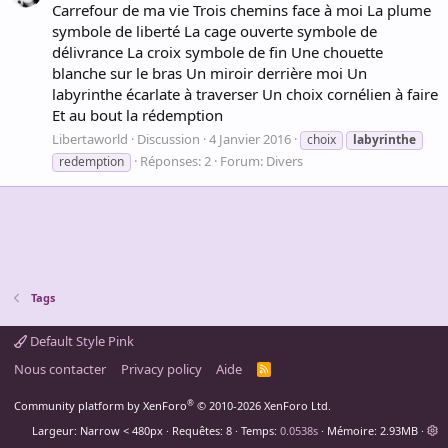
Carrefour de ma vie Trois chemins face à moi La plume
symbole de liberté La cage ouverte symbole de
délivrance La croix symbole de fin Une chouette
blanche sur le bras Un miroir derrière moi Un
labyrinthe écarlate à traverser Un choix cornélien à faire
Et au bout la rédemption
Libertaworld
Discussion
4 Janvier 2016
choix
labyrinthe
Réponses: 2
Forum:
Divers
redemption
Tags
Default Style Pink
Nous contacter
Privacy policy
Aide
R
S
S
®
Community platform by XenForo
© 2010-2026 XenForo Ltd.
Largeur
Requêtes
8
Temps
0.0538s
Mémoire
2.93MB