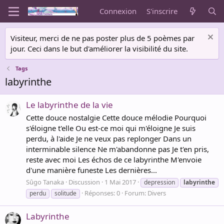
Connexion
S'inscrire
Visiteur, merci de ne pas poster plus de 5 poèmes par
jour. Ceci dans le but d'améliorer la visibilité du site.
Tags
labyrinthe
Le labyrinthe de la vie
Cette douce nostalgie Cette douce mélodie Pourquoi
s'éloigne t'elle Ou est-ce moi qui m'éloigne Je suis
perdu, à l'aide Je ne veux pas replonger Dans un
interminable silence Ne m'abandonne pas Je t'en pris,
reste avec moi Les échos de ce labyrinthe M'envoie
d'une manière funeste Les dernières...
Sûgo Tanaka
Discussion
1 Mai 2017
depression
labyrinthe
Réponses: 0
Forum:
Divers
perdu
solitude
Labyrinthe