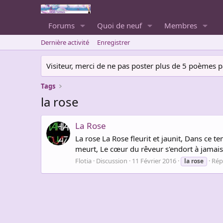
Forums
Quoi de neuf
Membres
Dernière activité
Enregistrer
Visiteur, merci de ne pas poster plus de 5 poèmes par 
Tags
la rose
La Rose
La rose La Rose fleurit et jaunit, Dans ce temp
meurt, Le cœur du rêveur s'endort à jamais, L
Flotia
Discussion
11 Février 2016
Rép
la
rose