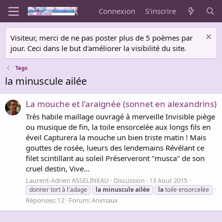
Connexion
S'inscrire
Visiteur, merci de ne pas poster plus de 5 poèmes par
jour. Ceci dans le but d'améliorer la visibilité du site.
Tags
la minuscule ailée
La mouche et l'araignée (sonnet en alexandrins)
Très habile maillage ouvragé à merveille Invisible piège
ou musique de fin, la toile ensorcelée aux longs fils en
éveil Capturera la mouche un bien triste matin ! Mais
gouttes de rosée, lueurs des lendemains Révélant ce
filet scintillant au soleil Préserveront "musca" de son
cruel destin, Vive...
Laurent-Adrien ASSELINEAU
Discussion
13 Aout 2015
donner tort à l'adage
la
minuscule
ailée
la
toile ensorcelée
Réponses: 12
Forum:
Animaux