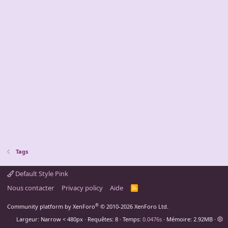
Tags
Default Style Pink
Nous contacter
Privacy policy
Aide
R
S
S
®
Community platform by XenForo
© 2010-2026 XenForo Ltd.
Largeur
Requêtes
8
Temps
0.0476s
Mémoire
2.92MB