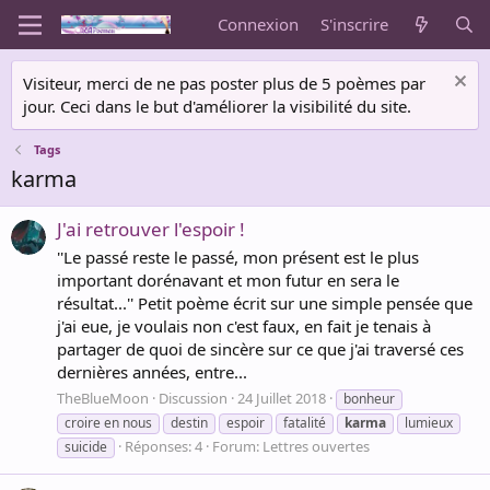
Connexion
S'inscrire
Visiteur, merci de ne pas poster plus de 5 poèmes par
jour. Ceci dans le but d'améliorer la visibilité du site.
Tags
karma
J'ai retrouver l'espoir !
''Le passé reste le passé, mon présent est le plus
important dorénavant et mon futur en sera le
résultat...'' Petit poème écrit sur une simple pensée que
j'ai eue, je voulais non c'est faux, en fait je tenais à
partager de quoi de sincère sur ce que j'ai traversé ces
dernières années, entre...
TheBlueMoon
Discussion
24 Juillet 2018
bonheur
croire en nous
destin
espoir
fatalité
karma
lumieux
Réponses: 4
Forum:
Lettres ouvertes
suicide