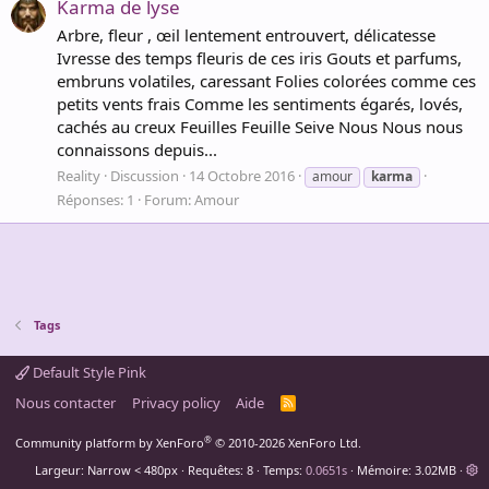
Karma de lyse
Arbre, fleur , œil lentement entrouvert, délicatesse
Ivresse des temps fleuris de ces iris Gouts et parfums,
embruns volatiles, caressant Folies colorées comme ces
petits vents frais Comme les sentiments égarés, lovés,
cachés au creux Feuilles Feuille Seive Nous Nous nous
connaissons depuis...
Reality
Discussion
14 Octobre 2016
amour
karma
Réponses: 1
Forum:
Amour
Tags
Default Style Pink
Nous contacter
Privacy policy
Aide
R
S
S
®
Community platform by XenForo
© 2010-2026 XenForo Ltd.
Largeur
Requêtes
8
Temps
0.0651s
Mémoire
3.02MB