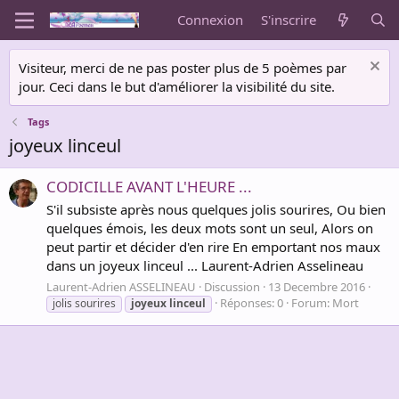
Connexion
S'inscrire
Visiteur, merci de ne pas poster plus de 5 poèmes par
jour. Ceci dans le but d'améliorer la visibilité du site.
Tags
joyeux linceul
CODICILLE AVANT L'HEURE ...
S'il subsiste après nous quelques jolis sourires, Ou bien
quelques émois, les deux mots sont un seul, Alors on
peut partir et décider d'en rire En emportant nos maux
dans un joyeux linceul ... Laurent-Adrien Asselineau
Laurent-Adrien ASSELINEAU
Discussion
13 Decembre 2016
Réponses: 0
Forum:
Mort
jolis sourires
joyeux
linceul