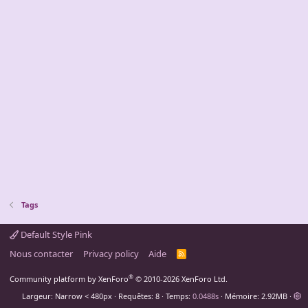
Tags
Default Style Pink
Nous contacter
Privacy policy
Aide
R
S
S
®
Community platform by XenForo
© 2010-2026 XenForo Ltd.
Largeur
Requêtes
8
Temps
0.0488s
Mémoire
2.92MB