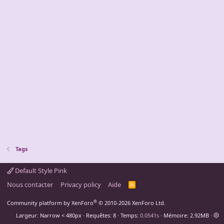
Tags
Default Style Pink
Nous contacter
Privacy policy
Aide
R
S
S
®
Community platform by XenForo
© 2010-2026 XenForo Ltd.
Largeur
Requêtes
8
Temps
0.0541s
Mémoire
2.92MB