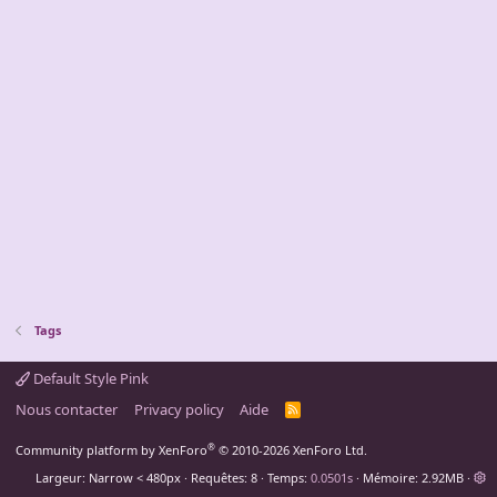
Tags
Default Style Pink
Nous contacter
Privacy policy
Aide
R
S
S
®
Community platform by XenForo
© 2010-2026 XenForo Ltd.
Largeur
Requêtes
8
Temps
0.0501s
Mémoire
2.92MB