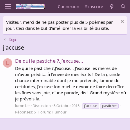
Connexion
S'inscrire
Visiteur, merci de ne pas poster plus de 5 poèmes par
jour. Ceci dans le but d'améliorer la visibilité du site.
Tags
j'accuse
De qui le pastiche ?.J'excuse...
L
De qui le pastiche ?.J'excuse... J’excuse les mères de
m'avoir prédit... à l’envie de mes écrits ! De la grande
chance interminable dont je me prétends, laminé de
certitudes, J’excuse ton miel le devoir de faire décroître
les ânes sans joie, d’une parade, dis ! Grand mystère où
je prévois la...
luron1er
Discussion
5 Octobre 2015
j'accuse
pastiche;
Réponses: 6
Forum:
Humour