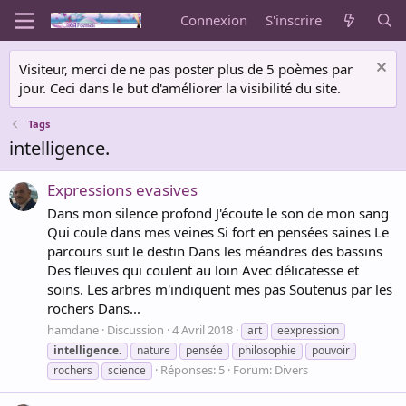
Connexion
S'inscrire
Visiteur, merci de ne pas poster plus de 5 poèmes par
jour. Ceci dans le but d'améliorer la visibilité du site.
Tags
intelligence.
Expressions evasives
Dans mon silence profond J'écoute le son de mon sang
Qui coule dans mes veines Si fort en pensées saines Le
parcours suit le destin Dans les méandres des bassins
Des fleuves qui coulent au loin Avec délicatesse et
soins. Les arbres m'indiquent mes pas Soutenus par les
rochers Dans...
hamdane
Discussion
4 Avril 2018
art
eexpression
intelligence.
nature
pensée
philosophie
pouvoir
Réponses: 5
Forum:
Divers
rochers
science