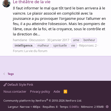
Le théâtre de la vie
Il faut informer le mal que tôt tard le bien arrivera à le
vaincre. Le plaisir associé en complicité avec la
jouissance a pu provoquer l'orgasme pour l'allumer en
feu, il a pu atteindre l'obsession. Mais les pompiers de
l'âme, ceux de la foi, et la croyance, sous le contrôle et
la direction de...
hamdane
Discussion
30 Janvier 2017
ame
bonheur
Réponses: 2
intelligence.
malheur
spirituelle
vie
Forum:
La vie du forum
Tags
Default Style Pink
Nous contacter
Privacy policy
Aide
R
S
S
®
Community platform by XenForo
© 2010-2026 XenForo Ltd.
Largeur
Requêtes
8
Temps
0.0485s
Mémoire
2.95MB