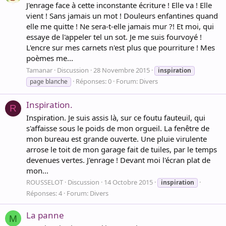
J'enrage face à cette inconstante écriture ! Elle va ! Elle
vient ! Sans jamais un mot ! Douleurs enfantines quand
elle me quitte ! Ne sera-t-elle jamais mur ?! Et moi, qui
essaye de l'appeler tel un sot. Je me suis fourvoyé !
L'encre sur mes carnets n'est plus que pourriture ! Mes
poèmes me...
Tamanar
Discussion
28 Novembre 2015
inspiration
Réponses: 0
Forum:
Divers
page blanche
Inspiration.
R
Inspiration. Je suis assis là, sur ce foutu fauteuil, qui
s'affaisse sous le poids de mon orgueil. La fenêtre de
mon bureau est grande ouverte. Une pluie virulente
arrose le toit de mon garage fait de tuiles, par le temps
devenues vertes. J'enrage ! Devant moi l'écran plat de
mon...
ROUSSELOT
Discussion
14 Octobre 2015
inspiration
Réponses: 4
Forum:
Divers
La panne
M