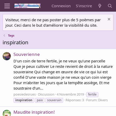
Connexion
S'inscrire
Visiteur, merci de ne pas poster plus de 5 poèmes par
jour. Ceci dans le but d'améliorer la visibilité du site.
Tags
inspiration
Souverienne
D’un coin de terre fertile, je ne veux qu’une parcelle
Que je peux cultiver Le reste revient de droit à la nature
souveraine Qui change en œuvre de vie ce qui lui est
confié D’une vaste maison je ne veux qu’un coin vierge
Pour m’abriter les jours que la tempête assiège, Et me
soustraire d’un...
poesiedesrues
Discussion
4 Novembre 2019
fertile
Réponses: 3
Forum:
Divers
inspiration
paix
souverain
Maudite inspiration!