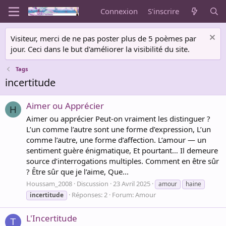
Connexion
S'inscrire
Visiteur, merci de ne pas poster plus de 5 poèmes par
jour. Ceci dans le but d'améliorer la visibilité du site.
Tags
incertitude
Aimer ou Apprécier
H
Aimer ou apprécier Peut-on vraiment les distinguer ?
L’un comme l’autre sont une forme d’expression, L’un
comme l’autre, une forme d’affection. L’amour — un
sentiment guère énigmatique, Et pourtant… Il demeure
source d’interrogations multiples. Comment en être sûr
? Être sûr que je l’aime, Que...
Houssam_2008
Discussion
23 Avril 2025
amour
haine
Réponses: 2
Forum:
Amour
incertitude
L'Incertitude
T