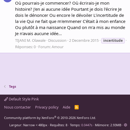
Où pourrais-je commencer? Où écrirais-je mon
histoire? J'en ai aucune idée Pourtant je dois l'écrire Je
dois le dénoncer Ou encore le dévoiler L'incertitude de
la vie Qui ne fait que m'emmener C'était à mon enfance
Ou plutôt à ma naissance Quand on m'a mis au monde
Je n'avais aucune idée...
TIJANI M. Olawale
Discussion
2 Decembre 2015
incertitude
Réponses: 0
Forum:
Amour
Tags
Default Style Pink
Nous contacter
Privacy policy
Aide
R
S
S
®
Community platform by XenForo
© 2010-2026 XenForo Ltd.
Largeur
Requêtes
8
Temps
0.0447s
Mémoire
2.93MB