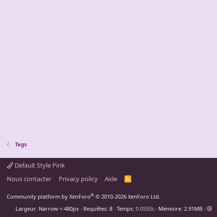
Tags
Default Style Pink
Nous contacter
Privacy policy
Aide
R
S
S
®
Community platform by XenForo
© 2010-2026 XenForo Ltd.
Largeur
Requêtes
8
Temps
0.0550s
Mémoire
2.91MB