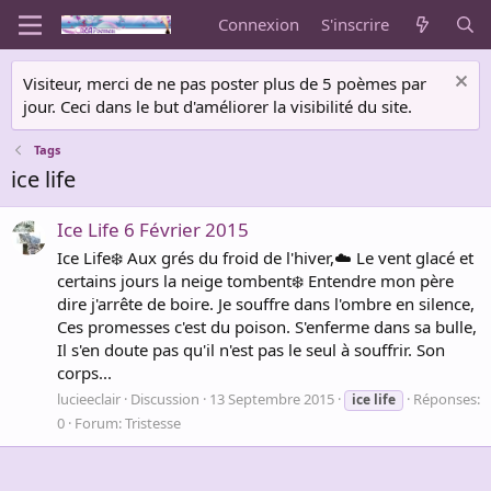
Connexion
S'inscrire
Visiteur, merci de ne pas poster plus de 5 poèmes par
jour. Ceci dans le but d'améliorer la visibilité du site.
Tags
ice life
Ice Life 6 Février 2015
Ice Life❄️ Aux grés du froid de l'hiver,☁️ Le vent glacé et
certains jours la neige tombent❄️ Entendre mon père
dire j'arrête de boire. Je souffre dans l'ombre en silence,
Ces promesses c'est du poison. S'enferme dans sa bulle,
Il s'en doute pas qu'il n'est pas le seul à souffrir. Son
corps...
lucieeclair
Discussion
13 Septembre 2015
Réponses:
ice
life
0
Forum:
Tristesse