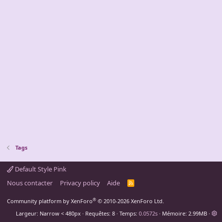
Tags
Default Style Pink
Nous contacter
Privacy policy
Aide
R
S
S
®
Community platform by XenForo
© 2010-2026 XenForo Ltd.
Largeur
Requêtes
8
Temps
0.0572s
Mémoire
2.99MB