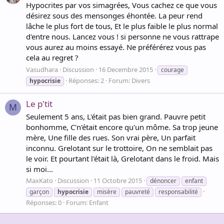
Hypocrites par vos simagrées, Vous cachez ce que vous
désirez sous des mensonges éhontée. La peur rend
lâche le plus fort de tous, Et le plus faible le plus normal
d'entre nous. Lancez vous ! si personne ne vous rattrape
vous aurez au moins essayé. Ne préférérez vous pas
cela au regret ?
Vasudhara
Discussion
16 Decembre 2015
courage
Réponses: 2
Forum:
Divers
hypocrisie
Le p'tit
M
Seulement 5 ans, L'était pas bien grand. Pauvre petit
bonhomme, C'n'était encore qu'un môme. Sa trop jeune
mère, Une fille des rues. Son vrai père, Un parfait
inconnu. Grelotant sur le trottoire, On ne semblait pas
le voir. Et pourtant l'était là, Grelotant dans le froid. Mais
si moi...
MaxKato
Discussion
11 Octobre 2015
dénoncer
enfant
garçon
hypocrisie
misère
pauvreté
responsabilité
Réponses: 0
Forum:
Enfant