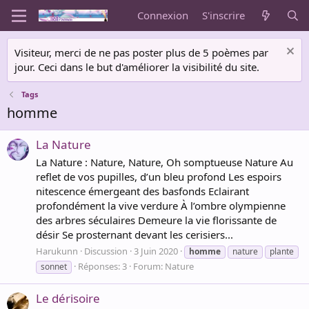
Connexion
S'inscrire
Visiteur, merci de ne pas poster plus de 5 poèmes par
jour. Ceci dans le but d'améliorer la visibilité du site.
Tags
homme
La Nature
La Nature : Nature, Nature, Oh somptueuse Nature Au
reflet de vos pupilles, d’un bleu profond Les espoirs
nitescence émergeant des basfonds Eclairant
profondément la vive verdure À l’ombre olympienne
des arbres séculaires Demeure la vie florissante de
désir Se prosternant devant les cerisiers...
Harukunn
Discussion
3 Juin 2020
homme
nature
plante
Réponses: 3
Forum:
Nature
sonnet
Le dérisoire