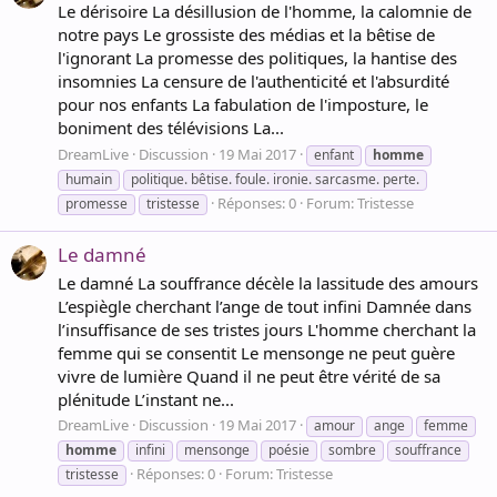
Le dérisoire La désillusion de l'homme, la calomnie de
notre pays Le grossiste des médias et la bêtise de
l'ignorant La promesse des politiques, la hantise des
insomnies La censure de l'authenticité et l'absurdité
pour nos enfants La fabulation de l'imposture, le
boniment des télévisions La...
DreamLive
Discussion
19 Mai 2017
enfant
homme
humain
politique. bêtise. foule. ironie. sarcasme. perte.
Réponses: 0
Forum:
Tristesse
promesse
tristesse
Le damné
Le damné La souffrance décèle la lassitude des amours
L’espiègle cherchant l’ange de tout infini Damnée dans
l’insuffisance de ses tristes jours L'homme cherchant la
femme qui se consentit Le mensonge ne peut guère
vivre de lumière Quand il ne peut être vérité de sa
plénitude L’instant ne...
DreamLive
Discussion
19 Mai 2017
amour
ange
femme
homme
infini
mensonge
poésie
sombre
souffrance
Réponses: 0
Forum:
Tristesse
tristesse