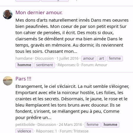
Mon dernier amour.
Mes dons d'arts naturellement innés Dans mes oeuvres
bien peaufinées. Mon coeur de par son petit esprit Sur
ton cahier de pensées, il écrit. Des mots si doux,
clairsemés Se démêlent pour ma bien aimée Dans le
temps, gravés en mémoire. Au dormir, ils reviennent
tous les soirs. Chassant mon...
hamdane
Discussion
1 Juillet 2016
amour
art
femme
Réponses: 0
Forum:
Amour
homme
sentiment
Pars !!!
Etrangement, le ciel s'éclaircit. La nuit semble s'éloigner,
Emportant avec elle la noirceur hostile, Les folies, les
craintes et les secrets. Désormais, le jaune, le rose et le
bleu Remplacent les tons bruns avec douceur. Ils se
fondent, s'irisent, se mélangent peu à peu, Comme
pour prédire un...
petitbolide
Discussion
24 Mars 2016
femme
homme
Réponses: 1
Forum:
Tristesse
violence