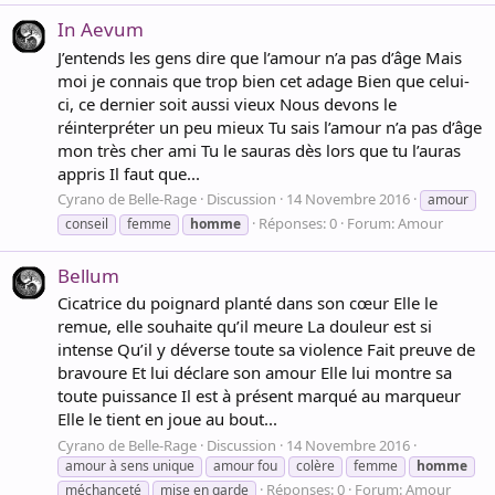
In Aevum
J’entends les gens dire que l’amour n’a pas d’âge Mais
moi je connais que trop bien cet adage Bien que celui-
ci, ce dernier soit aussi vieux Nous devons le
réinterpréter un peu mieux Tu sais l’amour n’a pas d’âge
mon très cher ami Tu le sauras dès lors que tu l’auras
appris Il faut que...
Cyrano de Belle-Rage
Discussion
14 Novembre 2016
amour
Réponses: 0
Forum:
Amour
conseil
femme
homme
Bellum
Cicatrice du poignard planté dans son cœur Elle le
remue, elle souhaite qu’il meure La douleur est si
intense Qu’il y déverse toute sa violence Fait preuve de
bravoure Et lui déclare son amour Elle lui montre sa
toute puissance Il est à présent marqué au marqueur
Elle le tient en joue au bout...
Cyrano de Belle-Rage
Discussion
14 Novembre 2016
amour à sens unique
amour fou
colère
femme
homme
Réponses: 0
Forum:
Amour
méchanceté
mise en garde