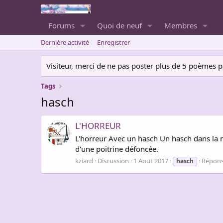
Forums
Quoi de neuf
Membres
Dernière activité
Enregistrer
Visiteur, merci de ne pas poster plus de 5 poèmes par 
Tags
hasch
L'HORREUR
L'horreur Avec un hasch Un hasch dans la nui
d'une poitrine défoncée.
kziard
Discussion
1 Aout 2017
Répons
hasch