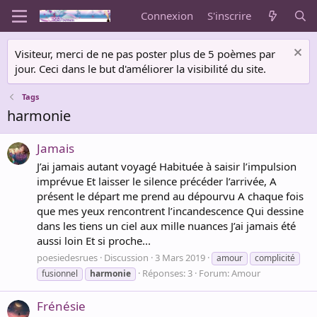
Connexion
S'inscrire
Visiteur, merci de ne pas poster plus de 5 poèmes par
jour. Ceci dans le but d'améliorer la visibilité du site.
Tags
harmonie
Jamais
J’ai jamais autant voyagé Habituée à saisir l’impulsion
imprévue Et laisser le silence précéder l’arrivée, A
présent le départ me prend au dépourvu A chaque fois
que mes yeux rencontrent l’incandescence Qui dessine
dans les tiens un ciel aux mille nuances J’ai jamais été
aussi loin Et si proche...
poesiedesrues
Discussion
3 Mars 2019
amour
complicité
Réponses: 3
Forum:
Amour
fusionnel
harmonie
Frénésie