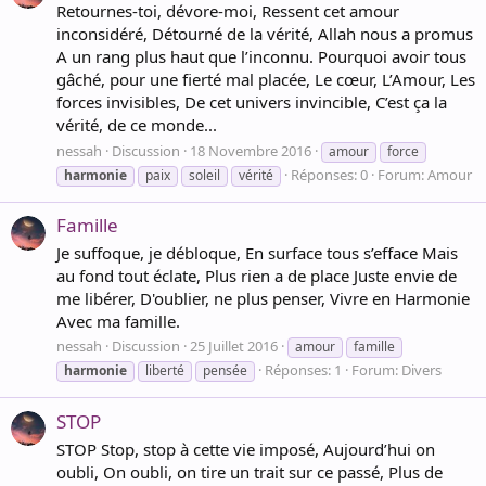
Retournes-toi, dévore-moi, Ressent cet amour
inconsidéré, Détourné de la vérité, Allah nous a promus
A un rang plus haut que l’inconnu. Pourquoi avoir tous
gâché, pour une fierté mal placée, Le cœur, L’Amour, Les
forces invisibles, De cet univers invincible, C’est ça la
vérité, de ce monde...
nessah
Discussion
18 Novembre 2016
amour
force
Réponses: 0
Forum:
Amour
harmonie
paix
soleil
vérité
Famille
Je suffoque, je débloque, En surface tous s’efface Mais
au fond tout éclate, Plus rien a de place Juste envie de
me libérer, D'oublier, ne plus penser, Vivre en Harmonie
Avec ma famille.
nessah
Discussion
25 Juillet 2016
amour
famille
Réponses: 1
Forum:
Divers
harmonie
liberté
pensée
STOP
STOP Stop, stop à cette vie imposé, Aujourd’hui on
oubli, On oubli, on tire un trait sur ce passé, Plus de