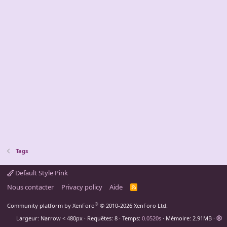
Tags
Default Style Pink
Nous contacter
Privacy policy
Aide
R
S
S
®
Community platform by XenForo
© 2010-2026 XenForo Ltd.
Largeur
Requêtes
8
Temps
0.0520s
Mémoire
2.91MB