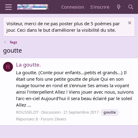
Connexion
S'inscrire
Visiteur, merci de ne pas poster plus de 5 poèmes par
jour. Ceci dans le but d'améliorer la visibilité du site.
Tags
goutte
La goutte.
R
La goutte. (Conte pour enfants…petits et grands…) Il
était une fois une petite goutte de pluie Qui en son
nuage tourne en rond et s’ennuie Ses amies la voyant
ainsi l’interpellent Allez ! Viens jouer avec nous, suivons
l’arc-en-ciel Aujourd’hui il sera beau éclairé par le soleil
Allez ...
ROUSSELOT
Discussion
21 Septembre 2017
goutte
Réponses: 8
Forum:
Divers