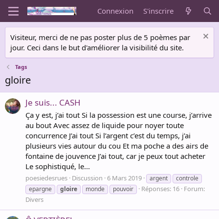
Connexion
S'inscrire
Visiteur, merci de ne pas poster plus de 5 poèmes par
jour. Ceci dans le but d'améliorer la visibilité du site.
Tags
gloire
Je suis... CASH
Ça y est, j’ai tout Si la possession est une course, j’arrive
au bout Avec assez de liquide pour noyer toute
concurrence J’ai tout Si l’argent c’est du temps, j’ai
plusieurs vies autour du cou Et ma poche a des airs de
fontaine de jouvence J’ai tout, car je peux tout acheter
Le sophistiqué, le...
poesiedesrues
Discussion
6 Mars 2019
argent
controle
Réponses: 16
Forum:
epargne
gloire
monde
pouvoir
Divers